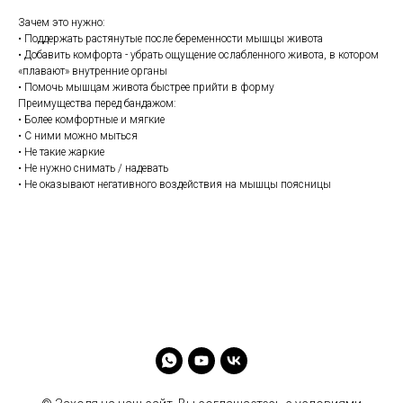
Зачем это нужно:
• Поддержать растянутые после беременности мышцы живота
• Добавить комфорта - убрать ощущение ослабленного живота, в котором
«плавают» внутренние органы
• Помочь мышцам живота быстрее прийти в форму
Преимущества перед бандажом:
• Более комфортные и мягкие
• С ними можно мыться
• Не такие жаркие
• Не нужно снимать / надевать
• Не оказывают негативного воздействия на мышцы поясницы